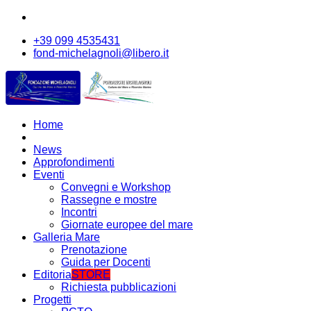
+39 099 4535431
fond-michelagnoli@libero.it
Home
News
Approfondimenti
Eventi
Convegni e Workshop
Rassegne e mostre
Incontri
Giornate europee del mare
Galleria Mare
Prenotazione
Guida per Docenti
Editoria
STORE
Richiesta pubblicazioni
Progetti