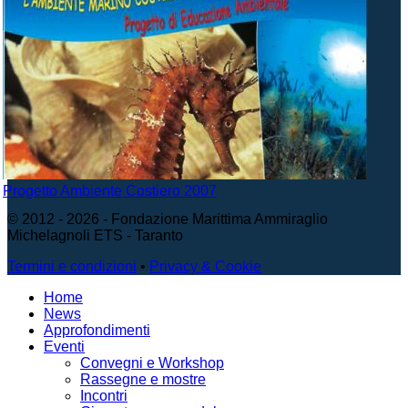
Progetto Ambiente Costiero 2007
© 2012 - 2026 - Fondazione Marittima Ammiraglio
Michelagnoli ETS - Taranto
Termini e condizioni
•
Privacy & Cookie
Home
News
Approfondimenti
Eventi
Convegni e Workshop
Rassegne e mostre
Incontri