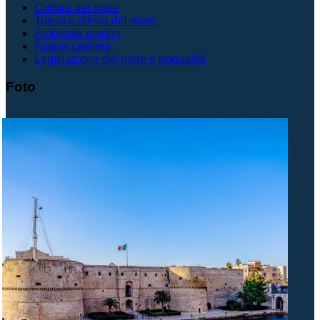
Cultura del mare
Tutela e difesa del mare
Ambiente marino
Fascia costiera
Legislazione del mare e portualità
Foto