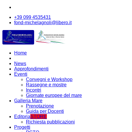
+39 099 4535431
fond-michelagnoli@libero.it
Home
News
Approfondimenti
Eventi
Convegni e Workshop
Rassegne e mostre
Incontri
Giornate europee del mare
Galleria Mare
Prenotazione
Guida per Docenti
Editoria
STORE
Richiesta pubblicazioni
Progetti