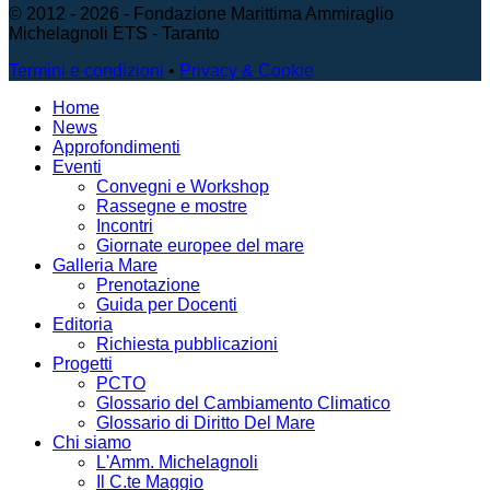
© 2012 - 2026 - Fondazione Marittima Ammiraglio
Michelagnoli ETS - Taranto
Termini e condizioni
•
Privacy & Cookie
Home
News
Approfondimenti
Eventi
Convegni e Workshop
Rassegne e mostre
Incontri
Giornate europee del mare
Galleria Mare
Prenotazione
Guida per Docenti
Editoria
Richiesta pubblicazioni
Progetti
PCTO
Glossario del Cambiamento Climatico
Glossario di Diritto Del Mare
Chi siamo
L'Amm. Michelagnoli
Il C.te Maggio