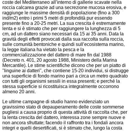
coste del Mediterraneo all’interno di gallerie scavate nella
roccia calcarea grazie ad una secrezione mucosa erosiva, e
raggiunge le massime densità di popolazione (fino a 300
ind/m2) entro i primi 5 metri di profondità pur essendo
presente fino a 20-25 metri. La sua crescita è estremamente
lenta e si è stimato che per raggiungere la lunghezza di 5
cm, ad un dattero siano necessari da 15 ai 35 anni. Data la
gravità degli effetti provocati dalla sua raccolta sulla roccia,
sulle comunità bentoniche e quindi sull’ecosistema marino,
la legge italiana ha vietato la pesca e la
commercializzazione del dattero di mare fin dal 1988
(Decreto n. 401, 20 agosto 1988, Ministero della Marina
Mercantile). Le stime scientifiche dicono che per un piatto di
"linguine ai datteri", che contiene 15-20 individui, si distrugge
una superficie di fondo marino pari a circa un metro quadrato
con tutti gli organismi sessili in essa presenti; e perché la
stessa superficie si ricostituisca integralmente occorrono
almeno 20 anni.
Le ultime campagne di studio hanno evidenziato un
gravissimo stato di depauperamento delle coste sommerse
pugliesi a causa proprio di questa attività di raccolta che, per
la lenta crescita del dattero, interessa zone sempre nuove e
non ancora sfruttate; facendo il raffronto tra i fondali ancora
integri e quelli desertificati, si è stimato che, lungo la costa