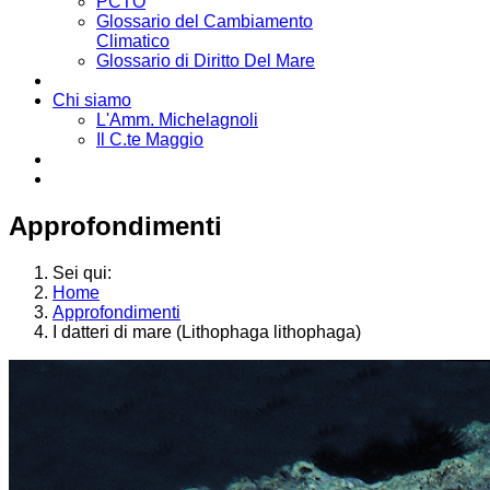
PCTO
Glossario del Cambiamento
Climatico
Glossario di Diritto Del Mare
Chi siamo
L'Amm. Michelagnoli
Il C.te Maggio
Approfondimenti
Sei qui:
Home
Approfondimenti
I datteri di mare (Lithophaga lithophaga)