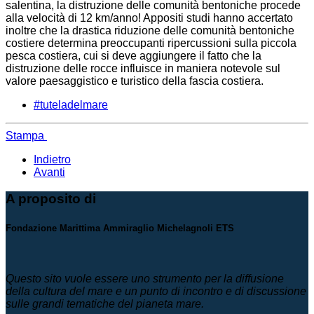
salentina, la distruzione delle comunità bentoniche procede
alla velocità di 12 km/anno! Appositi studi hanno accertato
inoltre che la drastica riduzione delle comunità bentoniche
costiere determina preoccupanti ripercussioni sulla piccola
pesca costiera, cui si deve aggiungere il fatto che la
distruzione delle rocce influisce in maniera notevole sul
valore paesaggistico e turistico della fascia costiera.
#tuteladelmare
Stampa
Indietro
Avanti
A proposito di
Fondazione Marittima Ammiraglio Michelagnoli ETS
Questo sito vuole essere uno strumento per la diffusione
della cultura del mare e un punto di incontro e di discussione
sulle grandi tematiche del pianeta mare.