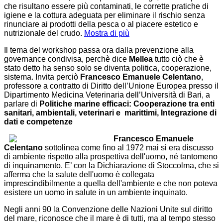
che risultano essere più contaminati, le corrette pratiche di
igiene e la cottura adeguata per eliminare il rischio senza
rinunciare ai prodotti della pesca o al piacere estetico e
nutrizionale del crudo.
Mostra di più
Il tema del workshop passa ora dalla prevenzione alla
governance condivisa, perchè dice
Mellea
tutto ciò che è
stato detto ha senso solo se diventa politica, cooperazione,
sistema. Invita perciò
Francesco Emanuele Celentano
,
professore a contratto di Diritto dell’Unione Europea presso il
Dipartimento Medicina Veterinaria dell’Università di Bari, a
parlare di
Politiche marine efficaci: Cooperazione tra enti
sanitari, ambientali, veterinari e marittimi, Integrazione di
dati e competenze
Francesco Emanuele
Celentano
sottolinea come fino al 1972 mai si era discusso
di ambiente rispetto alla prospettiva dell'uomo, né tantomeno
di inquinamento. E’ con la Dichiarazione di Stoccolma, che si
afferma che la salute dell'uomo è collegata
imprescindibilmente a quella dell'ambiente e che non poteva
esistere un uomo in salute in un ambiente inquinato.
Negli anni 90 la Convenzione delle Nazioni Unite sul diritto
del mare, riconosce che il mare è di tutti, ma al tempo stesso