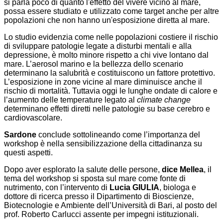
si parla poco di quanto l'effetto del vivere vicino al mare,
possa essere studiato e utilizzato come target anche per altre
popolazioni che non hanno un'esposizione diretta al mare.
Lo studio evidenzia come nelle popolazioni costiere il rischio
di sviluppare patologie legate a disturbi mentali e alla
depressione, è molto minore rispetto a chi vive lontano dal
mare. L’aerosol marino e la bellezza dello scenario
determinano la salubrità e costituiscono un fattore protettivo.
L’esposizione in zone vicine al mare diminuisce anche il
rischio di mortalità. Tuttavia oggi le lunghe ondate di calore e
l’aumento delle temperature legato al
climate change
determinano effetti diretti nelle patologie su base cerebro e
cardiovascolare.
Sardone
conclude sottolineando come l’importanza del
workshop è nella sensibilizzazione della cittadinanza su
questi aspetti.
Dopo aver esplorato la salute delle persone,
dice Mellea
, il
tema del workshop si sposta sul mare come fonte di
nutrimento, con l’intervento di
Lucia GIULIA
, biologa e
dottore di ricerca presso il Dipartimento di Bioscienze,
Biotecnologie e Ambiente dell’Università di Bari, al posto del
prof. Roberto Carlucci assente per impegni istituzionali.