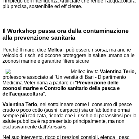
l’impiego dell’Intelligenza Artificiale che rende l’acquacoltura
più precisa, sostenibile ed efficiente.
Il Workshop passa ora dalla contaminazione
alla prevenzione sanitaria
Perché Il mare, dice
Mellea
, può essere risorsa, ma anche
veicolo di rischi ed occorre proteggere la salute umana dalle
zoonosi marine e garantire filiere sicure
Mellea invita
Valentina Terio,
professore associato all’Università di Bari - Dipartimento
Medicina Veterinaria a parlare di “
Prevenzione delle
zoonosi marine e Controllo sanitario della pesca e
dell’acquacoltura
”.
Valentina Terio
, nel sottolineare come il consumo di pesce
crudo o poco cotto (sushi, carpacci) sia un’abitudine ormai
sempre più radicata, ricorda che ii rischio di parassitosi per la
salute pubblica è rappresentato principalmente, ma non
esclusivamente dall’
Anisakis
.
Nel suo intervento, ricco di preziosi consigli, elenca i pesci