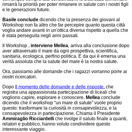
rimarrà la priorità per poter rimanere in salute con i nostri figli
e le generazioni future.
Basile
conclude
dicendo che la presenza dei giovani al
Workshop non fa altro che far percepire quanto questa città
voglia andare avanti in un'ottica diversa rispetto a quella che
è stata perseguita negli anni passati.
Il Workshop ,
interviene Mellea
, arriva alla conclusione dopo
aver attraversato il mare da ogni prospettiva, scientifica,
sanitaria, ecologica, perfino politica. E da qui è emersa una
verità assoluta che la salute del mare è la nostra salute.
Ora, passiamo alle domande che i ragazzi vorranno porre ai
nostri ricercatori.
Dopo
Il momento delle domande e delle risposte
,
che
registra una appassionata partecipazione di liceali che
vogliono capire, esplorare e conoscere,
Mellea
conclude
dicendo che il workshop “un mare di salute” vuole proprio
questo: trasformare la curiosità in consapevolezza, e la
consapevolezza in partecipazione. Chiama il Presidente
Ammiraglio Ricciardelli
che rivolge il saluto finale a quanti,
relatori e pubblico, hanno voluto condividere questo
interessante viaggio.