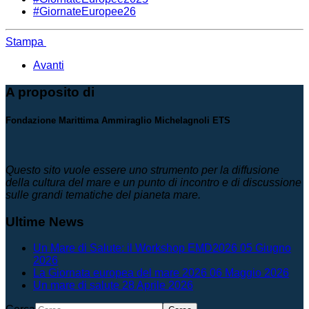
#GiornateEuropee26
Stampa
Avanti
A proposito di
Fondazione Marittima Ammiraglio Michelagnoli ETS
Questo sito vuole essere uno strumento per la diffusione
della cultura del mare e un punto di incontro e di discussione
sulle grandi tematiche del pianeta mare.
Ultime News
Un Mare di Salute: il Workshop EMD2026
05 Giugno
2026
La Giornata europea del mare 2026
06 Maggio 2026
Un mare di salute
28 Aprile 2026