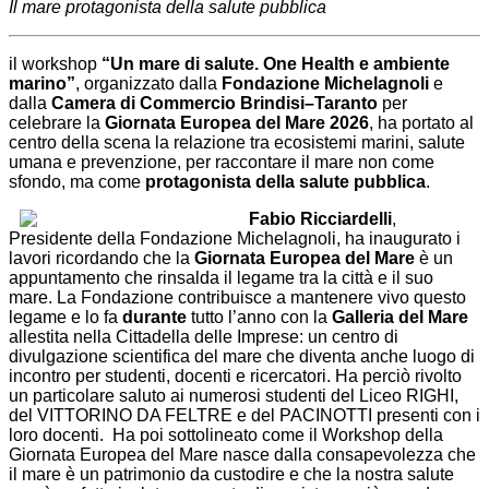
Il mare protagonista della salute pubblica
il workshop
“Un mare di salute. One Health e ambiente
marino”
, organizzato dalla
Fondazione Michelagnoli
e
dalla
Camera di Commercio Brindisi–Taranto
per
celebrare la
Giornata Europea del Mare 2026
, ha portato al
centro della scena la relazione tra ecosistemi marini, salute
umana e prevenzione, per raccontare il mare non come
sfondo, ma come
protagonista della salute pubblica
.
Fabio Ricciardelli
,
Presidente della Fondazione Michelagnoli, ha inaugurato i
lavori ricordando che la
Giornata Europea del Mare
è un
appuntamento che rinsalda il legame tra la città e il suo
mare. La Fondazione contribuisce a mantenere vivo questo
legame e lo fa
durante
tutto l’anno con la
Galleria del Mare
allestita nella Cittadella delle Imprese: un centro di
divulgazione scientifica del mare che diventa anche luogo di
incontro per studenti, docenti e ricercatori. Ha perciò rivolto
un particolare saluto ai numerosi studenti del Liceo RIGHI,
del VITTORINO DA FELTRE e del PACINOTTI presenti con i
loro docenti. Ha poi sottolineato come il Workshop della
Giornata Europea del Mare nasce dalla consapevolezza che
il mare è un patrimonio da custodire e che la nostra salute