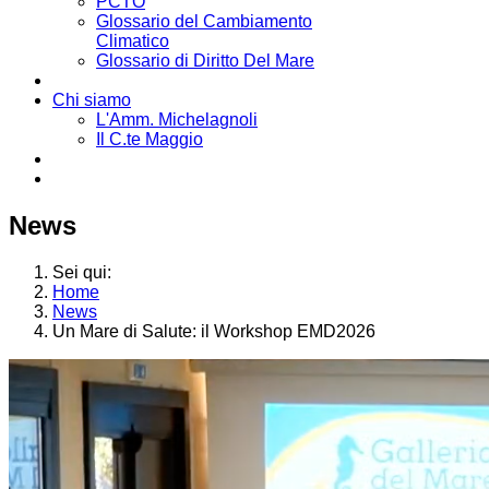
PCTO
Glossario del Cambiamento
Climatico
Glossario di Diritto Del Mare
Chi siamo
L'Amm. Michelagnoli
Il C.te Maggio
News
Sei qui:
Home
News
Un Mare di Salute: il Workshop EMD2026