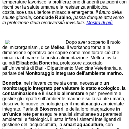
temperature favorisce la proliferazione di agenti patogeni con
rischi per la salute umana e la resistenza antibiotica
costituisce una ulteriore minaccia emergente.
Il futuro della
salute globale,
conclude Rubino
, passa dunque attraverso
la protezione della biodiversità invisibile
.
Mostra di più
Dopo aver scoperto il ruolo
dei microrganismi, dice
Mellea
, il workshop torna alla
dimensione operativa per capire come monitorare ciò che
minaccia il mare e la nostra alimentazione. Mellea invita
quindi
Elisabetta Bonerba
, professore associato
all’Università di Bari - Dipartimento Medicina Veterinaria, a
parlare del
Monitoraggio integrato dell’ambiente marino
.
Bonerba
, nel rilevare come sia ormai necessario
un
monitoraggio integrato per valutare lo stato ecologico, la
contaminazione e il rischio alimentare
e per prevenire e
gestire gli impatti sull’ambiente marino e sulla salute umana,
descrive le nuove tecnologie per il monitoraggio ambientale
integrato. Parla di
Biosensori
e della loro integrazione
in
un’unica rete
per eseguire analisi simultanee su parametri
ambientali e fisiologici. Illustra infine i sistemi intelligenti di
gestione dell’acquacultura, la
smart aquaculture
, con