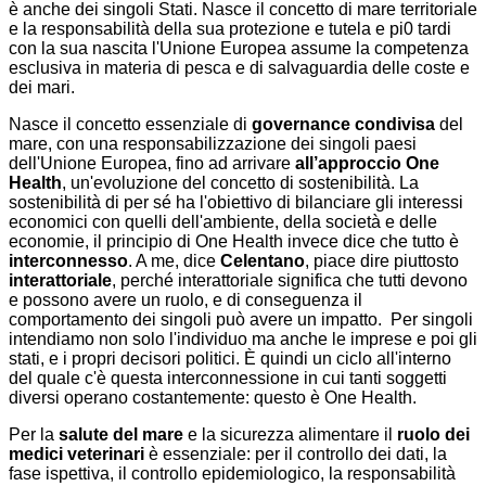
è anche dei singoli Stati. Nasce il concetto di mare territoriale
e la responsabilità della sua protezione e tutela e pi0 tardi
con la sua nascita l'Unione Europea assume la competenza
esclusiva in materia di pesca e di salvaguardia delle coste e
dei mari.
Nasce il concetto essenziale di
governance condivisa
del
mare, con una responsabilizzazione dei singoli paesi
dell'Unione Europea, fino ad arrivare
all’approccio One
Health
, un'evoluzione del concetto di sostenibilità. La
sostenibilità di per sé ha l'obiettivo di bilanciare gli interessi
economici con quelli dell'ambiente, della società e delle
economie, il principio di One Health invece dice che tutto è
interconnesso
. A me, dice
Celentano
, piace dire piuttosto
interattoriale
, perché interattoriale significa che tutti devono
e possono avere un ruolo, e di conseguenza il
comportamento dei singoli può avere un impatto. Per singoli
intendiamo non solo l'individuo ma anche le imprese e poi gli
stati, e i propri decisori politici. È quindi un ciclo all'interno
del quale c'è questa interconnessione in cui tanti soggetti
diversi operano costantemente: questo è One Health.
Per la
salute del mare
e la sicurezza alimentare il
ruolo dei
medici veterinari
è essenziale: per il controllo dei dati, la
fase ispettiva, il controllo epidemiologico, la responsabilità