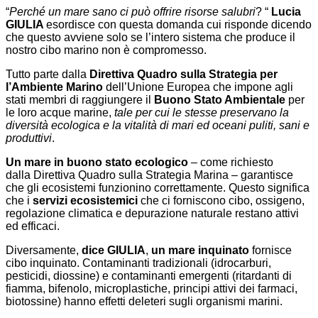
“
Perché un mare sano ci può offrire risorse salubri
? “
Lucia
GIULIA
esordisce con questa domanda cui risponde dicendo
che questo avviene solo se l’intero sistema che produce il
nostro cibo marino non è compromesso.
Tutto parte dalla
Direttiva Quadro sulla Strategia per
l’Ambiente Marino
dell’Unione Europea che impone agli
stati membri di raggiungere il
Buono Stato Ambientale
per
le loro acque marine,
tale per cui le stesse preservano la
diversità ecologica e la vitalità di mari ed oceani puliti, sani e
produttivi
.
Un mare in buono stato ecologico
– come richiesto
dalla Direttiva Quadro sulla Strategia Marina – garantisce
che gli ecosistemi funzionino correttamente. Questo significa
che i
servizi ecosistemici
che ci forniscono cibo, ossigeno,
regolazione climatica e depurazione naturale restano attivi
ed efficaci.
Diversamente,
dice GIULIA
,
un mare inquinato
fornisce
cibo inquinato. Contaminanti tradizionali (idrocarburi,
pesticidi, diossine) e contaminanti emergenti (ritardanti di
fiamma, bifenolo, microplastiche, principi attivi dei farmaci,
biotossine) hanno effetti deleteri sugli organismi marini.