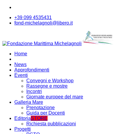
+39 099 4535431
fond-michelagnoli@libero.it
Home
News
Approfondimenti
Eventi
Convegni e Workshop
Rassegne e mostre
Incontri
Giornate europee del mare
Galleria Mare
Prenotazione
Guida per Docenti
Editoria
STORE
Richiesta pubblicazioni
Progetti