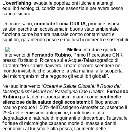
L’
overfishing
svuota le popolazioni ittiche e altera gli
equilibri ecologici, condizione essenziale per avere pesce
sano e sicuro.
Un mare sano,
conclude Lucia GIULIA
, produce risorse
salubri perché un ecosistema in buono stato ambientale
funziona come barriera naturale contro contaminanti e
squilibri, garantendo pesce e molluschi nutrienti e sostenibili.
Mellea
introduce quindi
l’intervento di
Fernando Rubino,
Primo Ricercatore CNR
presso l’Istituto di Ricerca sulle Acque-Talassografico di
Taranto: “Per capire davvero il mare occorre scendere nel
mondo invisibile che sostiene la vita marina, alla scoperta
dei microrganismi che reggono gli equilibri globali”.
Nel suo intervento “
Oceani e Salute Globale: Il Ruolo dei
Microrganismi Marini nel Paradigma One Health
”,
Fernando
Rubino
parla dei microorganismi marini come
sentinelle
silenziose della salute degli ecosistemi
: Il fitoplancton
marino produce il 50% dell'Ossigeno Atmosferico, assorbe il
25% delle emissioni antropiche, contribuisce alla
degradazione naturale di inquinanti e idrocarburi. Tuttavia le
fioriture di microalghe causano morie di massa e danni
economici al turismo e alla pesca; l'aumento delle