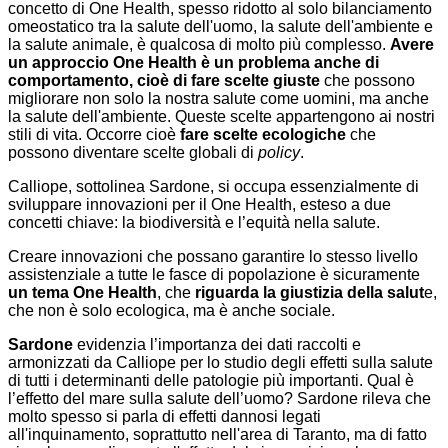
concetto di One Health, spesso ridotto al solo bilanciamento
omeostatico tra la salute dell'uomo, la salute dell'ambiente e
la salute animale, è qualcosa di molto più complesso.
Avere
un approccio One Health è un problema anche di
comportamento, cioè di fare scelte giuste
che possono
migliorare non solo la nostra salute come uomini, ma anche
la salute dell'ambiente. Queste scelte appartengono ai nostri
stili di vita. Occorre cioè
fare scelte ecologiche
che
possono diventare scelte globali di
policy
.
Calliope, sottolinea Sardone, si occupa essenzialmente di
sviluppare innovazioni per il One Health, esteso a due
concetti chiave: la biodiversità e l’equità nella salute.
Creare innovazioni che possano garantire lo stesso livello
assistenziale a tutte le fasce di popolazione è sicuramente
un tema One Health
, che
riguarda la giustizia della salut
e,
che non è solo ecologica, ma è anche sociale.
Sardone
evidenzia l’importanza dei dati raccolti e
armonizzati da Calliope per lo studio degli effetti sulla salute
di tutti i determinanti delle patologie più importanti. Qual è
l’effetto del mare sulla salute dell’uomo? Sardone rileva che
molto spesso si parla di effetti dannosi legati
all'inquinamento, soprattutto nell'area di Taranto, ma di fatto