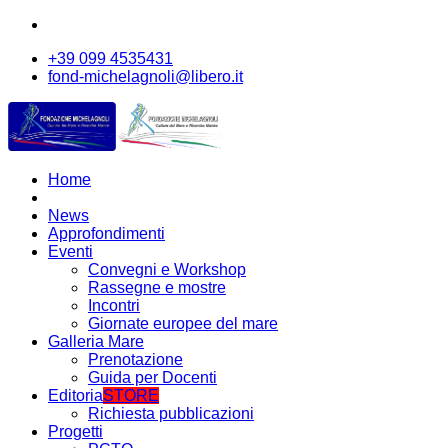
+39 099 4535431
fond-michelagnoli@libero.it
Home
News
Approfondimenti
Eventi
Convegni e Workshop
Rassegne e mostre
Incontri
Giornate europee del mare
Galleria Mare
Prenotazione
Guida per Docenti
Editoria
STORE
Richiesta pubblicazioni
Progetti