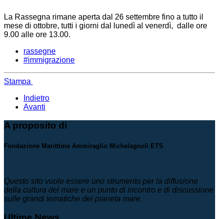
La Rassegna rimane aperta dal 26 settembre fino a tutto il
mese di ottobre, tutti i giorni dal lunedì al venerdì, dalle ore
9.00 alle ore 13.00.
rassegne
#immigrazione
Stampa
Indietro
Avanti
A proposito di
Fondazione Marittima Ammiraglio Michelagnoli ETS
Questo sito vuole essere uno strumento per la diffusione
della cultura del mare e un punto di incontro e di discussione
sulle grandi tematiche del pianeta mare.
Ultime News