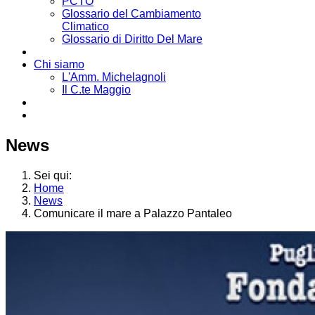
PCTO
Glossario del Cambiamento
Climatico
Glossario di Diritto Del Mare
Chi siamo
L'Amm. Michelagnoli
Il C.te Maggio
News
Sei qui:
Home
News
Comunicare il mare a Palazzo Pantaleo