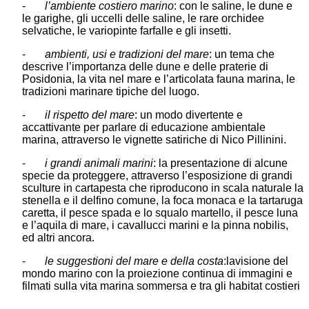
-
l’ambiente costiero marino
: con le saline, le dune e
le garighe, gli uccelli delle saline, le rare orchidee
selvatiche, le variopinte farfalle e gli insetti.
-
ambienti, usi e tradizioni del mare
: un tema che
descrive l’importanza delle dune e delle praterie di
Posidonia, la vita nel mare e l’articolata fauna marina, le
tradizioni marinare tipiche del luogo.
-
il rispetto del mare
: un modo divertente e
accattivante per parlare di educazione ambientale
marina, attraverso le vignette satiriche di Nico Pillinini.
-
i grandi animali marini
: la presentazione di alcune
specie da proteggere, attraverso l’esposizione di grandi
sculture in cartapesta che riproducono in scala naturale la
stenella e il delfino comune, la foca monaca e la tartaruga
caretta, il pesce spada e lo squalo martello, il pesce luna
e l’aquila di mare, i cavallucci marini e la pinna nobilis,
ed altri ancora.
-
le suggestioni del mare e della costa
:lavisione del
mondo marino con la proiezione continua di immagini e
filmati sulla vita marina sommersa e tra gli habitat costieri