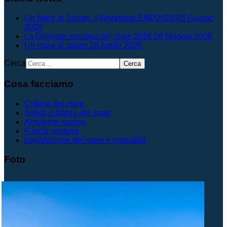
Un Mare di Salute: il Workshop EMD2026
05 Giugno
2026
La Giornata europea del mare 2026
06 Maggio 2026
Un mare di salute
28 Aprile 2026
Cerca
Cerca
Cosa facciamo
Cultura del mare
Tutela e difesa del mare
Ambiente marino
Fascia costiera
Legislazione del mare e portualità
Foto