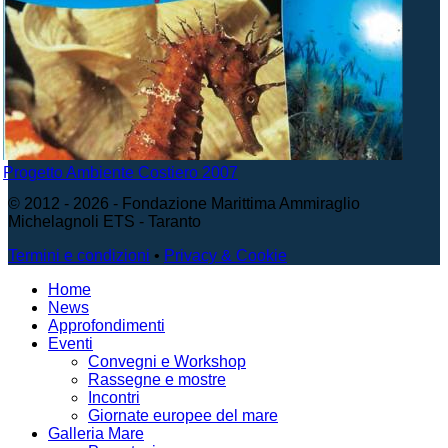
Progetto Ambiente Costiero 2007
© 2012 - 2026 - Fondazione Marittima Ammiraglio
Michelagnoli ETS - Taranto
Termini e condizioni
•
Privacy & Cookie
Home
News
Approfondimenti
Eventi
Convegni e Workshop
Rassegne e mostre
Incontri
Giornate europee del mare
Galleria Mare